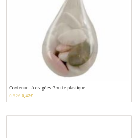
Contenant à dragées Goutte plastique
Le
Le
0,52
€
0,42
€
prix
prix
initial
actuel
était :
est :
0,52€.
0,42€.