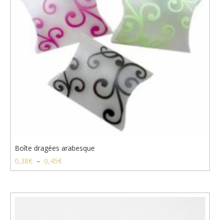
Boîte dragées arabesque
Plage
0,38
€
–
0,45
€
de
prix :
0,38€
à
0,45€