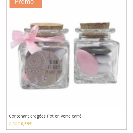
Promo !
Contenant dragées Pot en verre carré
Le
Le
0,80
€
0,59
€
prix
prix