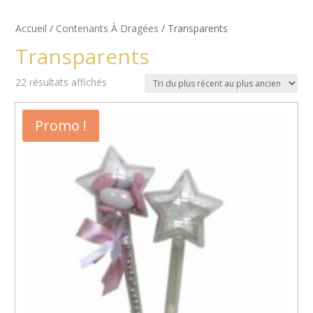
Accueil
/
Contenants À Dragées
/ Transparents
Transparents
Trié
22 résultats affichés
du
plus
Promo !
récent
au
plus
ancien