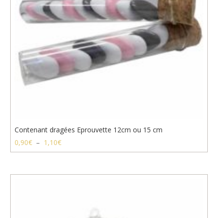
Contenant dragées Eprouvette 12cm ou 15 cm
Plage
0,90
€
–
1,10
€
de
prix :
0,90€
à
1,10€