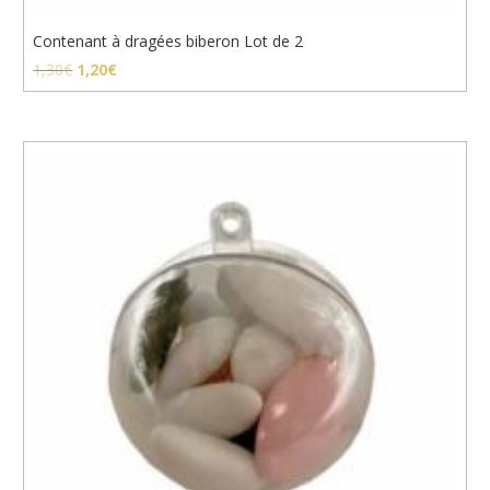
Contenant à dragées biberon Lot de 2
Le
Le
1,30
€
1,20
€
prix
prix
initial
actuel
était :
est :
1,30€.
1,20€.