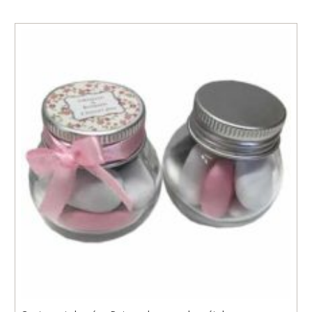
initial
actuel
était :
est :
0,80€.
0,59€.