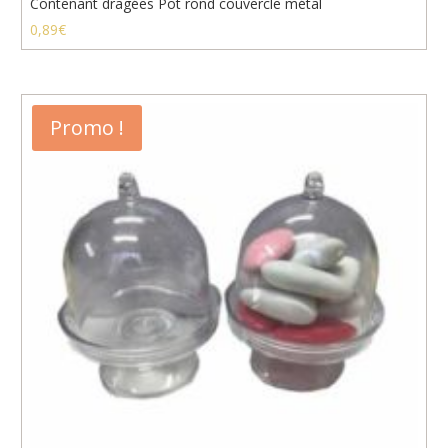
Contenant dragées Pot rond couvercle métal
0,89
€
Promo !