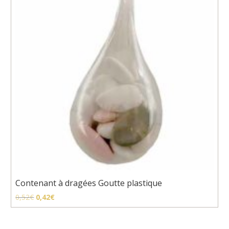
Contenant à dragées Goutte plastique
Le
Le
0,52
€
0,42
€
prix
prix
initial
actuel