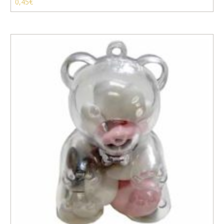
0,45
€