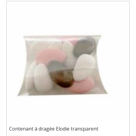
était :
est :
0,52€.
0,42€.
Contenant à dragée Elodie transparent