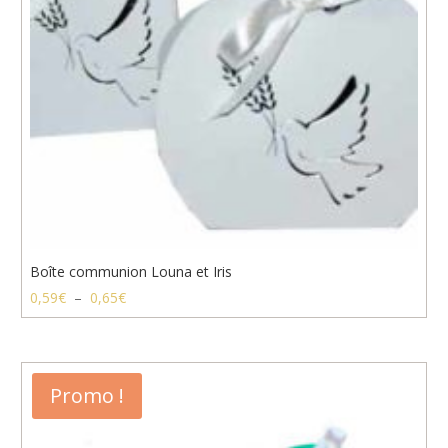
Boîte communion Louna et Iris
Plage
0,59
€
–
0,65
€
de
prix :
0,59€
à
Promo !
0,65€