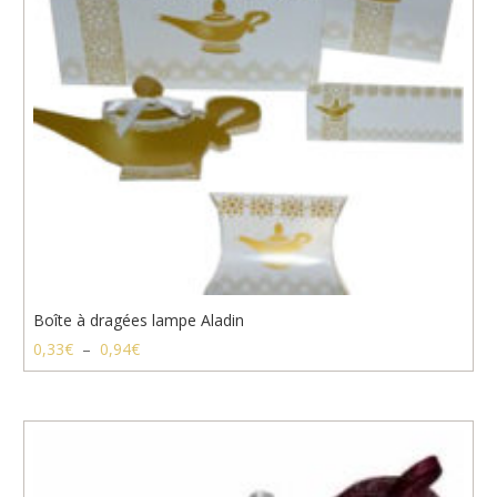
Boîte à dragées lampe Aladin
Plage
0,33
€
–
0,94
€
de
prix :
0,33€
à
0,94€