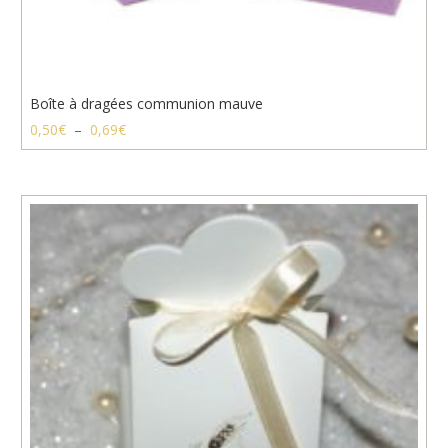
Boîte à dragées communion mauve
Plage
0,50
€
–
0,69
€
de
prix :
0,50€
à
0,69€