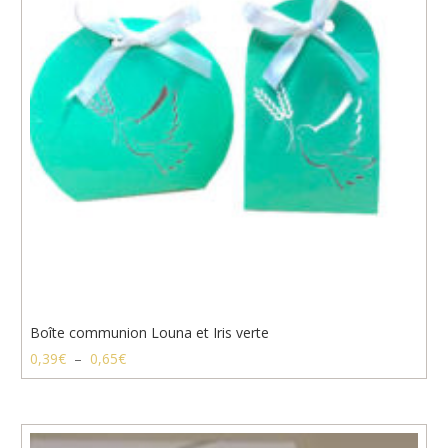
Boîte communion Louna et Iris verte
Plage
0,39
€
–
0,65
€
de
prix :
0,39€