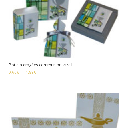
Boîte à dragées communion vitrail
Plage
0,60
€
–
1,89
€
de
prix :
0,60€
à
1,89€