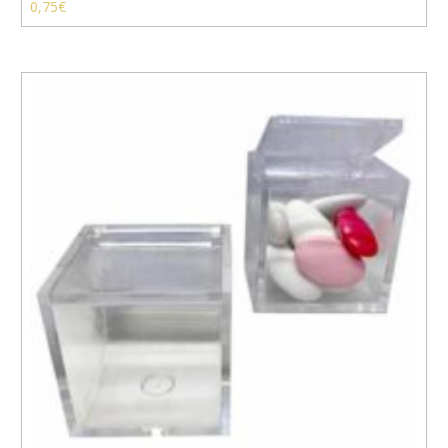
0,75
€