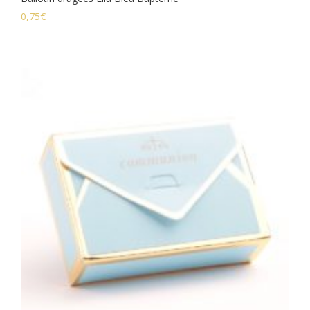
0,75
€