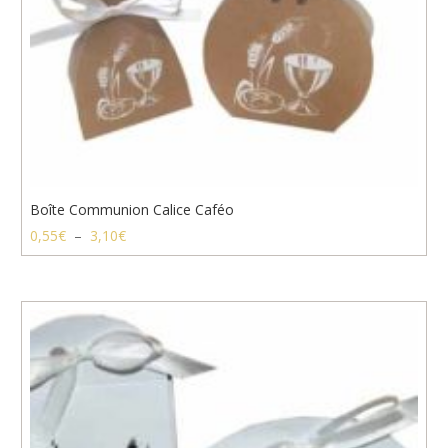
Boîte Communion Calice Caféo
Plage
0,55
€
–
3,10
€
de
prix :
0,55€
à
3,10€