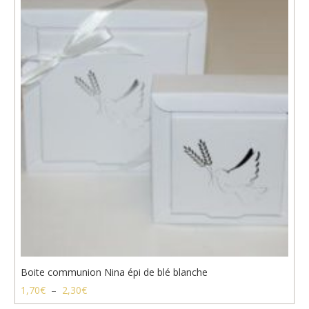
à
0,65€
Boite communion Nina épi de blé blanche
Plage
1,70
€
–
2,30
€
de