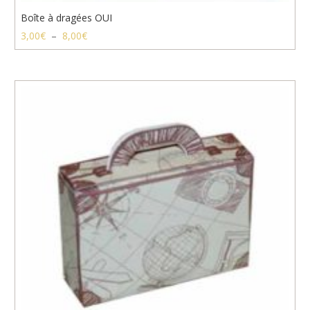
Boîte à dragées OUI
Plage
3,00
€
–
8,00
€
de
prix :
3,00€
à
8,00€