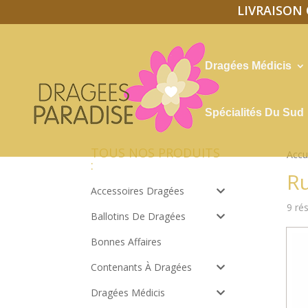
LIVRAISON O
Dragées Médicis
Spécialités Du Sud
TOUS NOS PRODUITS
Accu
:
R
Accessoires Dragées
9 rés
Ballotins De Dragées
Bonnes Affaires
Contenants À Dragées
Dragées Médicis