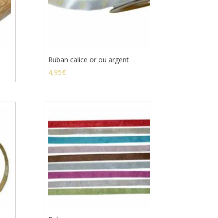
Ruban calice or ou argent
4,95
€