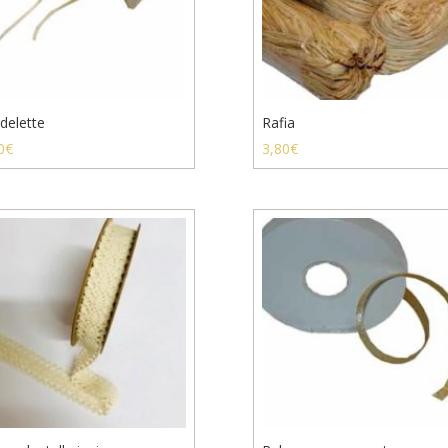
delette
Rafia
0
€
3,80
€