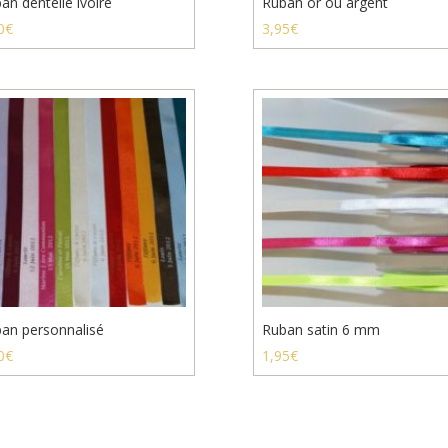
an dentelle ivoire
Ruban or ou argent
0
€
3,95
€
an personnalisé
Ruban satin 6 mm
0
€
1,95
€