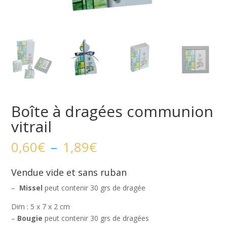
Boîte à dragées communion
vitrail
Plage
0,60
€
–
1,89
€
de
prix :
Vendue vide et sans ruban
0,60€
–
Missel
peut contenir 30 grs de dragée
à
1,89€
Dim : 5 x 7 x 2 cm
–
Bougie
peut contenir 30 grs de dragées