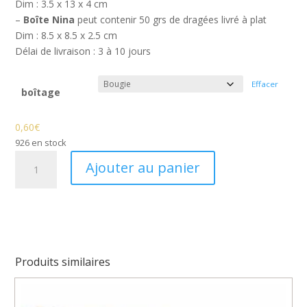
Dim : 3.5 x 13 x 4 cm
–
Boîte Nina
peut contenir 50 grs de dragées livré à plat
Dim : 8.5 x 8.5 x 2.5 cm
Délai de livraison : 3 à 10 jours
Effacer
boîtage
0,60
€
926 en stock
quantité
Ajouter au panier
de
Boîte
à
dragées
communion
vitrail
Produits similaires