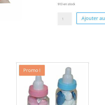
913 en stock
quantité
Ajouter au
de
Contenant
à
dragée
Elodie
transparent
Promo !