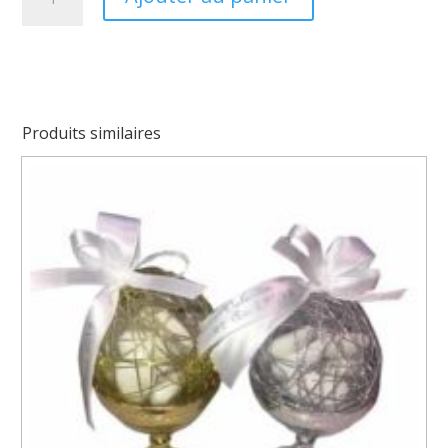
de
Pot
carré
communion
Produits similaires