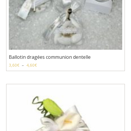
Ballotin dragées communion dentelle
Plage
3,60
€
–
4,60
€
de
prix :
3,60€
à
4,60€