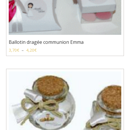
Ballotin dragée communion Emma
Plage
3,70
€
–
4,20
€
de
prix :
3,70€
à
4,20€