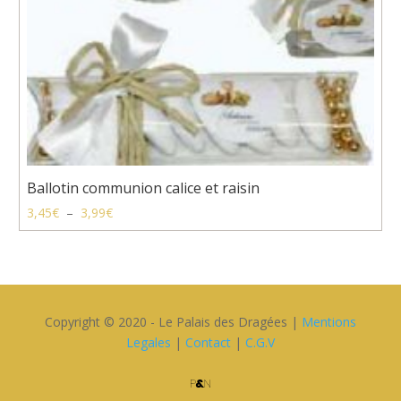
Ballotin communion calice et raisin
Plage
3,45
€
–
3,99
€
de
prix :
3,45€
à
3,99€
Copyright © 2020 - Le Palais des Dragées |
Mentions
Legales
|
Contact
|
C.G.V