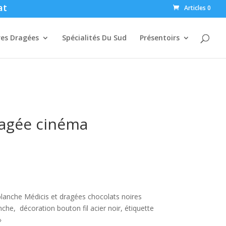
at
Articles 0
res Dragées
Spécialités Du Sud
Présentoirs
ragée cinéma
blanche Médicis et dragées chocolats noires
anche, décoration bouton fil acier noir, étiquette
»