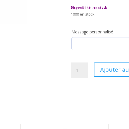
Disponibilité : en stock
1000 en stock
Message personnalisé
quantité
Ajouter au
de
Éprouvette
dragée
cinéma