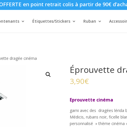
FFERTE en point retrait colis à partir de 90€ d’ach
ontenants
Étiquettes/Stickers
Ruban
Accessoi
vette dragée cinéma
Éprouvette d
3,90
€
Eprouvette cinéma
garni avec des dragées lérida 
Médicis, rubans noir, ficelle bl
personnalisé » thème cinéma 