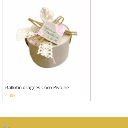
Ballotin dragées Coco Pivoine
4,40
€
|
C.G.V