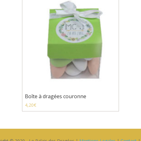
Boîte à dragées couronne
4,20
€
ight © 2020 - Le Palais des Dragées |
Mentions Legales
|
Contact