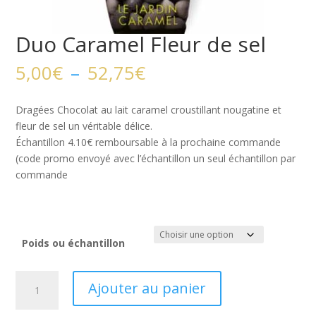
Duo Caramel Fleur de sel
Plage
5,00
€
–
52,75
€
de
prix :
Dragées Chocolat au lait caramel croustillant nougatine et
5,00€
fleur de sel un véritable délice.
à
Échantillon 4.10€ remboursable à la prochaine commande
52,75€
(code promo envoyé avec l’échantillon un seul échantillon par
commande
Poids ou échantillon
quantité
Ajouter au panier
de
Duo