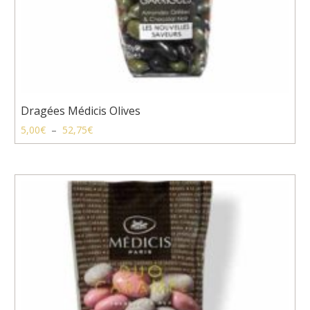
Dragées Médicis Olives
Plage
5,00
€
–
52,75
€
de
prix :
5,00€
à
52,75€