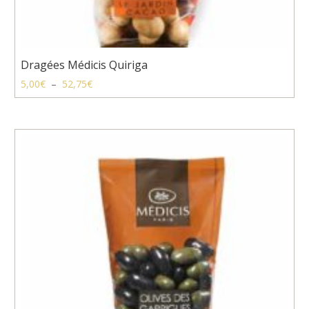
Dragées Médicis Quiriga
Plage
5,00
€
–
52,75
€
de
prix :
5,00€
à
52,75€