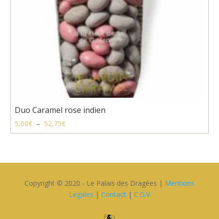
Duo Caramel rose indien
Plage
5,00
€
–
52,75
€
de
prix :
5,00€
à
52,75€
Copyright © 2020 - Le Palais des Dragées |
Mentions
Legales
|
Contact
|
C.G.V