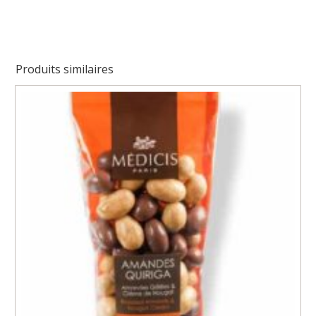
Caramel
Fleur
de
sel
Produits similaires