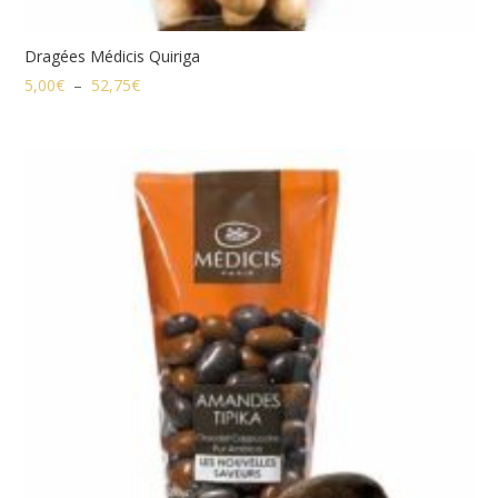
Dragées Médicis Quiriga
Plage
5,00
€
–
52,75
€
de
prix :
5,00€
à
52,75€