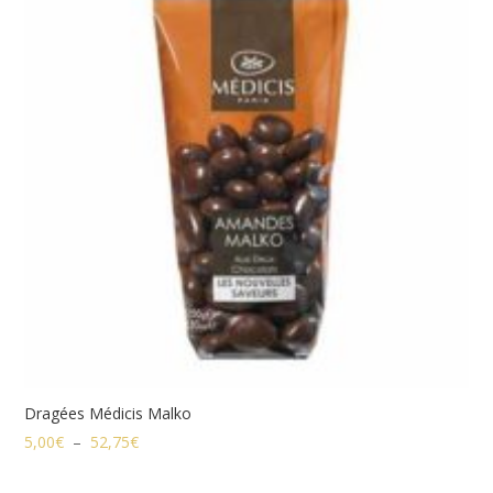
52,75€
Dragées Médicis Malko
Plage
5,00
€
–
52,75
€
de
prix :