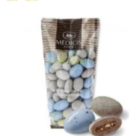
de
prix :
5,00€
à
52,75€