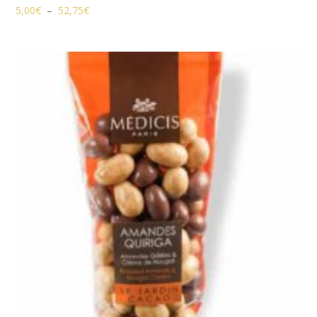
Plage
5,00
€
–
52,75
€
de
prix :
5,00€
à
52,75€