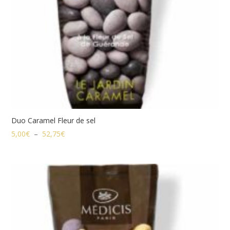
Duo Caramel Fleur de sel
Plage
5,00
€
–
52,75
€
de
prix :
5,00€
à
52,75€