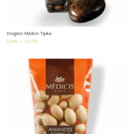
Dragées Médicis Tipika
Plage
5,00
€
–
52,75
€
de
prix :
5,00€
à
52,75€