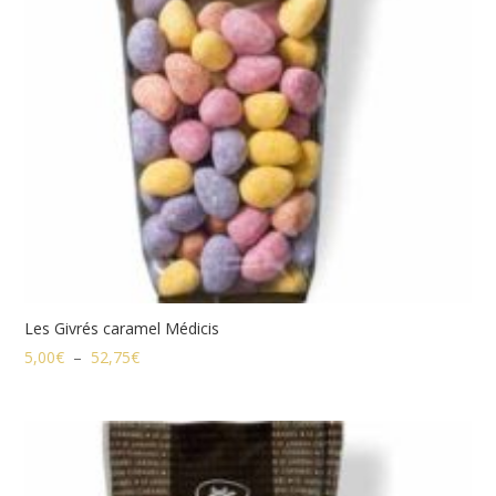
Les Givrés caramel Médicis
Plage
5,00
€
–
52,75
€
de
prix :
5,00€
à
52,75€