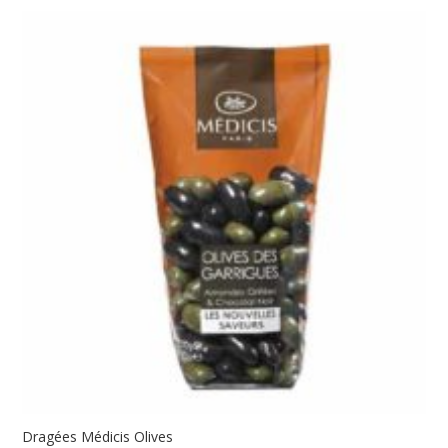
5,00€
à
52,75€
Dragées Médicis Olives