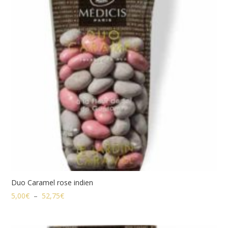
Duo Caramel rose indien
Plage
5,00
€
–
52,75
€
de
prix :