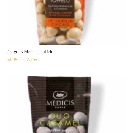
Dragées Médicis Toffelo
Plage
5,00
€
–
52,75
€
de
prix :
5,00€
à
52,75€