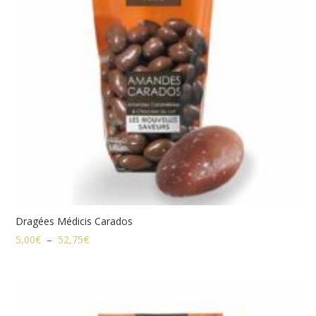
Dragées Médicis Carados
Plage
5,00
€
–
52,75
€
de
prix :
5,00€
à