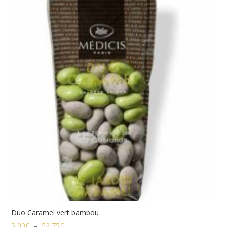
5,00€
à
52,75€
Duo Caramel vert bambou
Plage
5,00
€
–
52,75
€