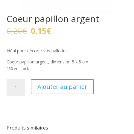
Coeur papillon argent
Le
Le
0,20
€
0,15
€
prix
prix
initial
actuel
était :
est :
Idéal pour décorer vos ballotins
0,20€.
0,15€.
Coeur papillon argent, dimension 5 x 5 cm
150 en stock
quantité
Ajouter au panier
de
Coeur
papillon
argent
Produits similaires