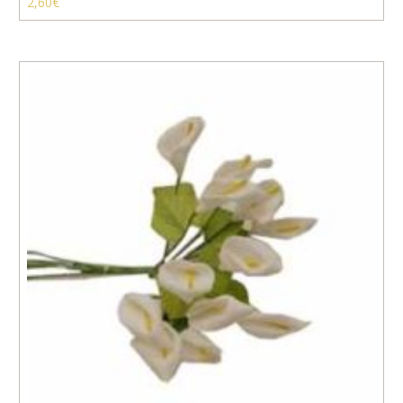
2,60
€