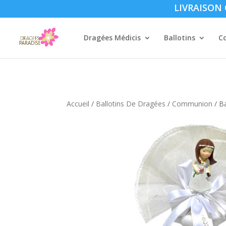
LIVRAISON O
Dragées Médicis
Ballotins
C
Accueil
/
Ballotins De Dragées
/
Communion
/ Ba