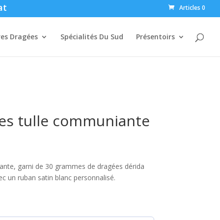
at
Articles 0
res Dragées
Spécialités Du Sud
Présentoirs
ées tulle communiante
iante, garni de 30 grammes de dragées dérida
c un ruban satin blanc personnalisé.