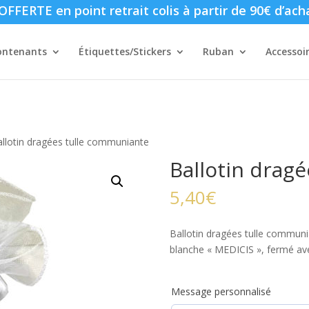
FFERTE en point retrait colis à partir de 90€ d’ach
ontenants
Étiquettes/Stickers
Ruban
Accessoi
llotin dragées tulle communiante
Ballotin drag
5,40
€
Ballotin dragées tulle commun
blanche « MEDICIS », fermé ave
Message personnalisé