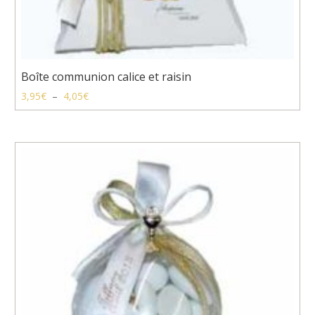
Boîte communion calice et raisin
Plage
3,95
€
–
4,05
€
de
prix :
3,95€
à
4,05€