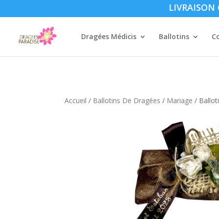
LIVRAISON O
Dragées Médicis
Ballotins
C
Accueil
/
Ballotins De Dragées
/
Mariage
/ Ballot