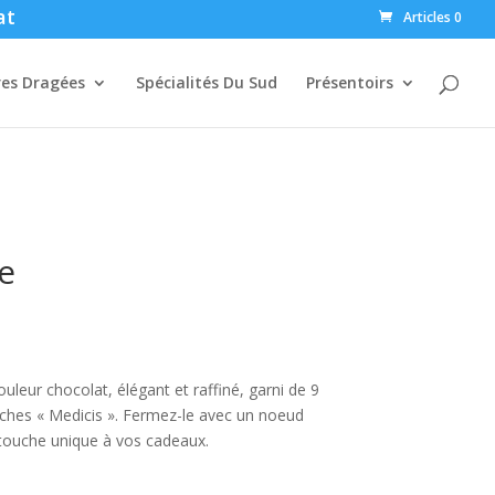
at
Articles 0
res Dragées
Spécialités Du Sud
Présentoirs
e
uleur chocolat, élégant et raffiné, garni de 9
nches « Medicis ». Fermez-le avec un noeud
touche unique à vos cadeaux.