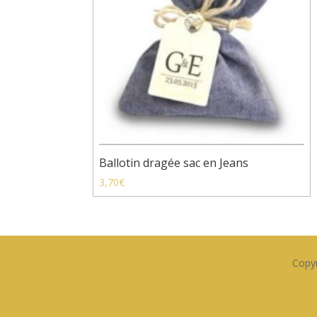
Ballotin dragée sac en Jeans
3,70
€
Copyr