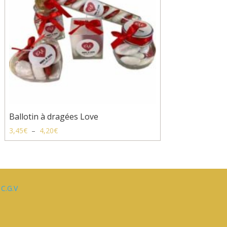
Ballotin à dragées Love
Plage
3,45
€
–
4,20
€
de
prix :
3,45€
à
|
C.G.V
4,20€