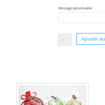
Message personnalisé
quantité
Ajouter au
de
Ballotin
Agathe