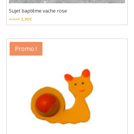
Sujet baptême vache rose
Le
Le
4,50
€
3,90
€
prix
prix
initial
actuel
était :
est :
4,50€.
3,90€.
Promo !