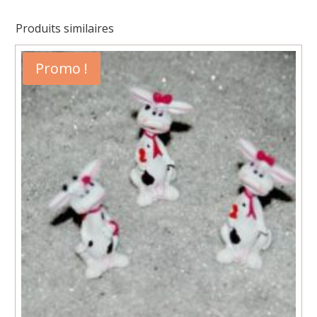
de
6
Produits similaires
Promo !