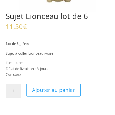
Sujet Lionceau lot de 6
11,50
€
Lot de 6 pièces
Sujet à coller Lionceau ivoire
Dim : 4 cm
Délai de livraison : 3 jours
7 en stock
quantité
Ajouter au panier
de
Sujet
Lionceau
lot