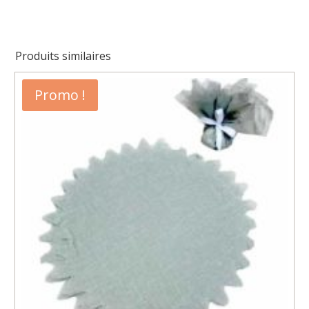
naturel
Produits similaires
Promo !