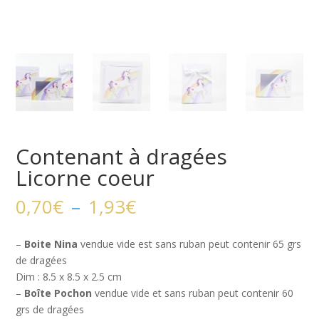
Contenant à dragées
Licorne coeur
Plage
0,70
€
–
1,93
€
de
prix :
–
Boite Nina
vendue vide est sans ruban peut contenir 65 grs
0,70€
de dragées
à
Dim : 8.5 x 8.5 x 2.5 cm
1,93€
–
Boîte Pochon
vendue vide et sans ruban peut contenir 60
grs de dragées