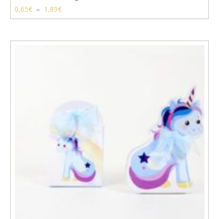
Plage
0,65
€
–
1,89
€
de
prix :
0,65€
à
1,89€