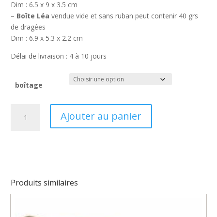
Dim : 6.5 x 9 x 3.5 cm
–
Boîte Léa
vendue vide et sans ruban peut contenir 40 grs
de dragées
Dim : 6.9 x 5.3 x 2.2 cm
Délai de livraison : 4 à 10 jours
boîtage
quantité
Ajouter au panier
de
Contenant
à
dragées
Licorne
coeur
Produits similaires