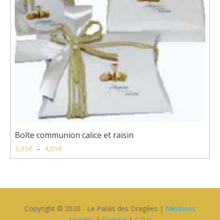
Boîte communion calice et raisin
Plage
3,95
€
–
4,05
€
de
prix :
3,95€
à
4,05€
Copyright © 2020 - Le Palais des Dragées |
Mentions
Legales
|
Contact
|
C.G.V