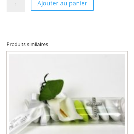
Ajouter au panier
de
Bourse
BAROK
FLOWER
Produits similaires