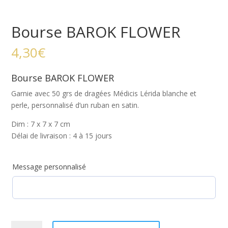
Bourse BAROK FLOWER
4,30
€
Bourse BAROK FLOWER
Garnie avec 50 grs de dragées Médicis Lérida blanche et
perle, personnalisé d’un ruban en satin.
Dim : 7 x 7 x 7 cm
Délai de livraison : 4 à 15 jours
Message personnalisé
quantité