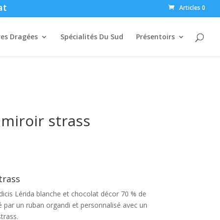
at
Articles 0
res Dragées
Spécialités Du Sud
Présentoirs
miroir strass
trass
icis Lérida blanche et chocolat décor 70 % de
é par un ruban organdi et personnalisé avec un
trass.