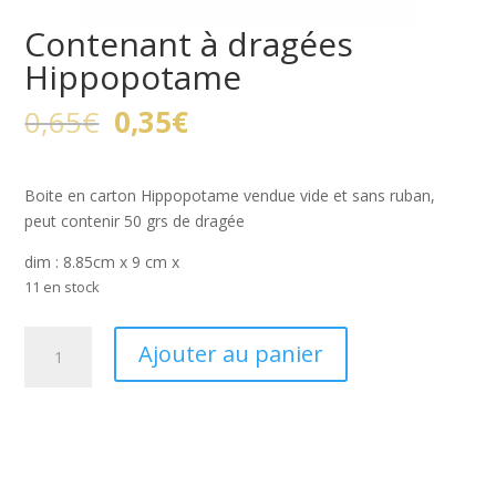
Contenant à dragées
Hippopotame
Le
Le
0,65
€
0,35
€
prix
prix
initial
actuel
était :
est :
Boite en carton Hippopotame vendue vide et sans ruban,
0,65€.
0,35€.
peut contenir 50 grs de dragée
dim : 8.85cm x 9 cm x
11 en stock
quantité
Ajouter au panier
de
Contenant
à
dragées
Hippopotame