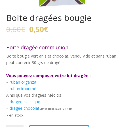
Boite dragées bougie
Le
Le
0,60
€
0,50
€
prix
prix
initial
actuel
était :
est :
Boite dragée communion
0,60€.
0,50€.
Boite bougie vert anis et chocolat, vendu vide et sans ruban
peut contenir 30 grs de dragées
Vous pouvez composer votre kit dragée :
–
ruban organza
– ruban imprimé
Ainsi que vos dragées Médicis
–
dragée classique
–
dragée chocolat
Dimensions :3.5 x 13 x 4 cm
7 en stock