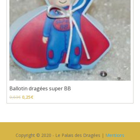
Ballotin dragées super BB
Le
Le
0,63
€
0,25
€
prix
prix
initial
actuel
était :
est :
0,63€.
0,25€.
Copyright © 2020 - Le Palais des Dragées |
Mentions