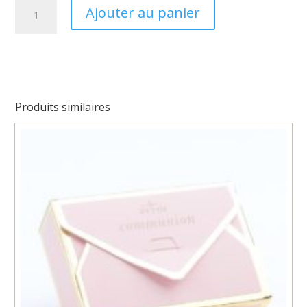
quantité
Ajouter au panier
de
Boite
dragées
bougie
Produits similaires