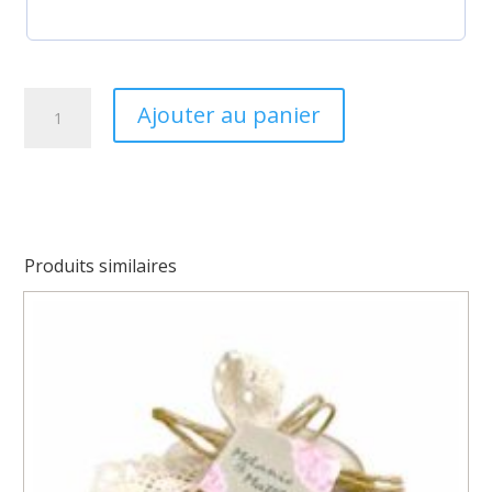
quantité
Ajouter au panier
de
Boîte
à
dragées
Catherine
Produits similaires