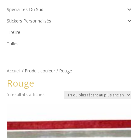
Spécialités Du Sud
Stickers Personnalisés
Tirelire
Tulles
Accueil
/ Produit couleur / Rouge
Rouge
Trié
5 résultats affichés
du
plus
récent
au
plus
ancien