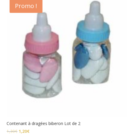
Promo !
à
0,65€
Contenant à dragées biberon Lot de 2
Le
Le
1,30
€
1,20
€