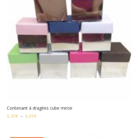
Contenant à dragées cube miroir
Plage
0,35
€
–
0,65
€
de
prix :
0,35€