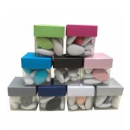
prix
prix
initial
actuel
était :
est :
1,30€.
1,20€.