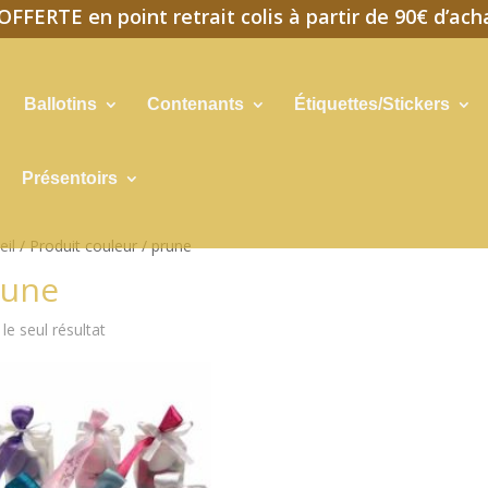
FFERTE en point retrait colis à partir de 90€ d’ach
Ballotins
Contenants
Étiquettes/Stickers
Présentoirs
eil
/ Produit couleur / prune
rune
 le seul résultat