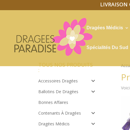
LIVRAISON O
Dragées Médicis
Spécialités Du Sud
TOUS NOS PRODUITS
Accu
:
P
Accessoires Dragées
Voici
Ballotins De Dragées
Bonnes Affaires
Contenants À Dragées
Dragées Médicis