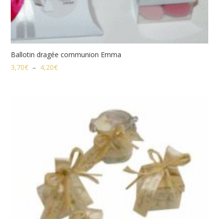
Ballotin dragée communion Emma
Plage
3,70
€
–
4,20
€
de
prix :
3,70€
à
4,20€