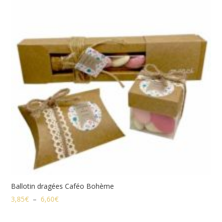
4,35€
Ballotin dragées Caféo Bohème
Plage
3,85
€
–
6,60
€
de
prix :