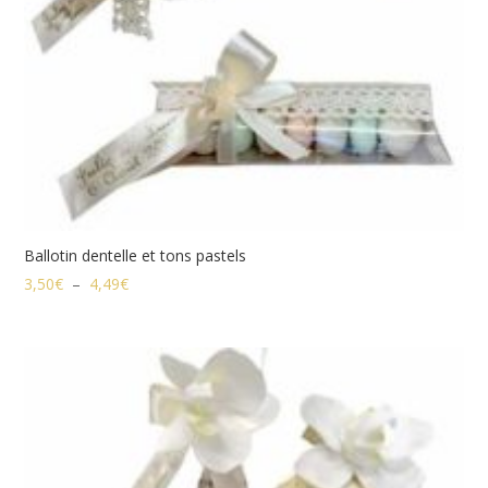
Ballotin dentelle et tons pastels
Plage
3,50
€
–
4,49
€
de
prix :
3,50€
à
4,49€