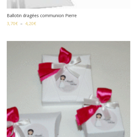
Ballotin dragées communion Pierre
Plage
3,70
€
–
4,20
€
de
prix :
3,70€
à
4,20€