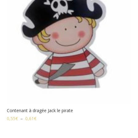
Contenant à dragée Jack le pirate
Plage
0,55
€
–
0,61
€
de
prix :