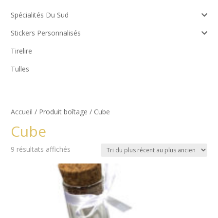
Spécialités Du Sud
Stickers Personnalisés
Tirelire
Tulles
Accueil
/ Produit boîtage / Cube
Cube
Trié
9 résultats affichés
du
plus
récent
au
plus
ancien