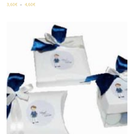
Plage
3,60
€
–
4,60
€
de
prix :
3,60€
à
4,60€