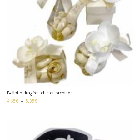
Ballotin dragées chic et orchidée
Plage
4,65
€
–
5,35
€
de
prix :
4,65€
à
5,35€