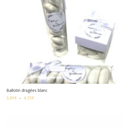
Ballotin dragées blanc
Plage
3,80
€
–
4,35
€
de
prix :
3,80€
à